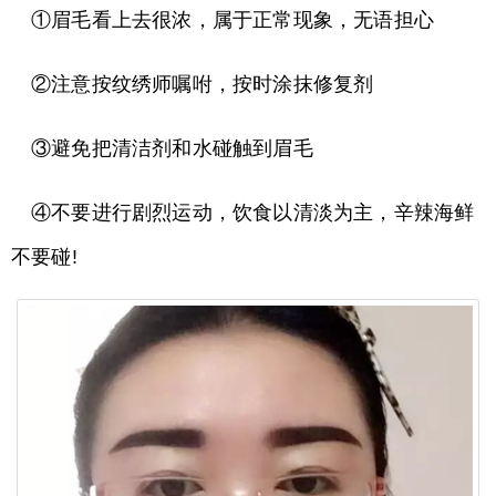
①眉毛看上去很浓，属于正常现象，无语担心
②注意按纹绣师嘱咐，按时涂抹修复剂
③避免把清洁剂和水碰触到眉毛
④不要进行剧烈运动，饮食以清淡为主，辛辣海鲜
不要碰!