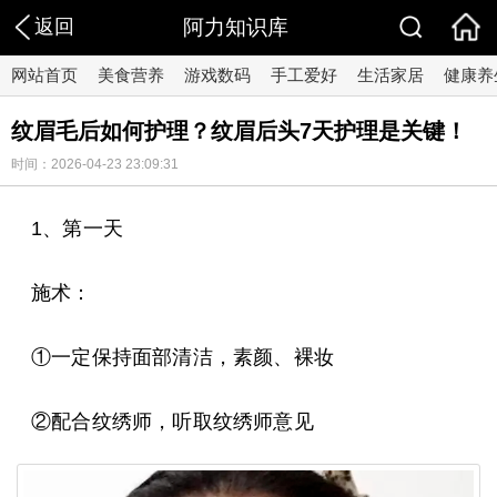
返回
阿力知识库
网站首页
美食营养
游戏数码
手工爱好
生活家居
健康养
纹眉毛后如何护理？纹眉后头7天护理是关键！
时间：2026-04-23 23:09:31
1、第一天
施术：
①一定保持面部清洁，素颜、裸妆
②配合纹绣师，听取纹绣师意见