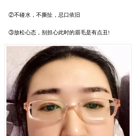
②不碰水，不撕扯，忌口依旧
③放松心态，别担心此时的眉毛是有点丑!