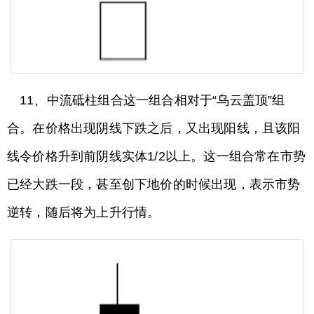
11、中流砥柱组合这一组合相对于“乌云盖顶”组
合。在价格出现阴线下跌之后，又出现阳线，且该阳
线令价格升到前阴线实体1/2以上。这一组合常在市势
已经大跌一段，甚至创下地价的时候出现，表示市势
逆转，随后将为上升行情。