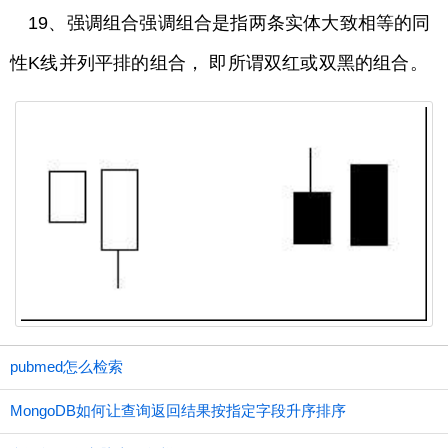
19、强调组合强调组合是指两条实体大致相等的同
性K线并列平排的组合， 即所谓双红或双黑的组合。
pubmed怎么检索
MongoDB如何让查询返回结果按指定字段升序排序