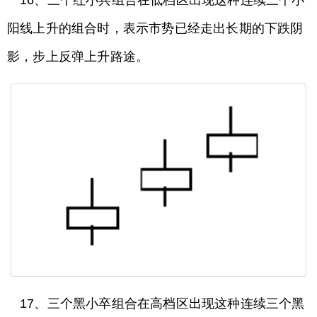
16、三个红小兵组合在低档区出现这种连续三个小
阳线上升的组合时，表示市势已经走出长期的下跌阴
影，步上反弹上升路途。
17、三个黑小卒组合在高档区出现这种连续三个黑