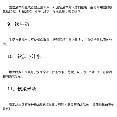
酸遇酒精即生成乙酸乙脂和水，可减轻酒精对人体的损害，醉酒时用酸醋或
陈醋60克、红糖25克、生姜片5克，加水适量，煎后饮服。
9、饮牛奶
牛奶与酒混合，可使蛋白凝固，缓解酒精在胃内吸收，并有保护胃黏膜的作
用。
10、饮萝卜汁水
用生白萝卜500克，洗净榨汁，代茶饮服，每次一杯，饮2次至3次，有解酒
和消酒气功效。
11、饮浓米汤
浓米汤里含有多种糖及B族维生素，有调和解毒醒酒之功效；如加适量白糖效
果更好。