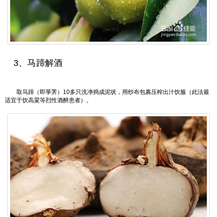
3、马蹄解酒
取马蹄（即荸荠）10多只洗净捣成泥状，用纱布包裹压榨出汁饮服（此法最
适宜于饮高粱等烈性酒醉患者）。