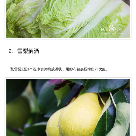
2、雪梨解酒
取雪梨2至3个洗净切片捣成泥状，用纱布包裹压榨出汁饮服。