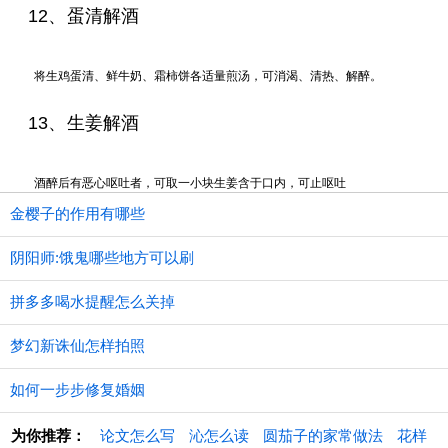
12、蛋清解酒
将生鸡蛋清、鲜牛奶、霜柿饼各适量煎汤，可消渴、清热、解醉。
13、生姜解酒
酒醉后有恶心呕吐者，可取一小块生姜含于口内，可止呕吐
金樱子的作用有哪些
阴阳师:饿鬼哪些地方可以刷
拼多多喝水提醒怎么关掉
梦幻新诛仙怎样拍照
如何一步步修复婚姻
为你推荐：
论文怎么写
沁怎么读
圆茄子的家常做法
花样