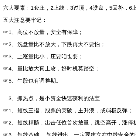
六大要素：1套庄，2上线，3过顶，4洗盘，5回补，6
五大注意要牢记：
☞1、高位不放量，安全有保障；
☞2、洗盘量比不放大，下跌再大不要怕；
☞3、上涨量比小，庄要咱也要；
☞4、量比放大真上攻，好时机莫踏空；
☞5、牛股也有调整期。
3、抓热点，是小资金快速获利的法宝
☞1、短线三指，股票的突破，主升浪，或弱极反弹；
☞2、短线精髓，出击低位首次放量，跳空高开，涨停
☞3、短线基础，,短线进出，一定要建立在中线安全的