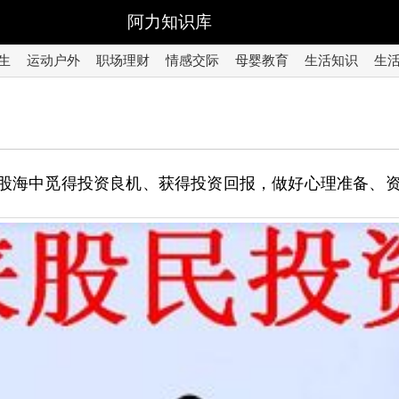
阿力知识库
生
运动户外
职场理财
情感交际
母婴教育
生活知识
生
茫股海中觅得投资良机、获得投资回报，做好心理准备、