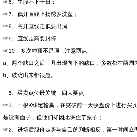
☞6、牛股不下十日；
☞7、低开直线上扬诱多洗盘；
☞8、高开直线走低要出局；
☞9、直线走高要封停；
☞10、多次冲顶不是顶，注意两点：
a、两个缺口之后，凡出现向下的缺口，多数都在两周
b、破绽出来都很急。
5、买卖点位最关键，四大要点
☞1、一根K线定输赢，在突破前一天收盘价上进行买
是没有面子，但他们却因此保住了票子；
☞2、进场后股价走势与自己的判断相反，第一时间立