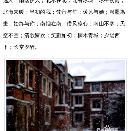
远人；雨落伊人；北木在北；北有凉城；凉生初雨；
北海未暖；当初的我；梵音与笙；暖风与她；潑墨為
畫；始终与你；南烟在南；借风凉心；南山不寒；天
空不空；清歌留欢；笑颜如初；楠木青城；夕陽西
下；长空夕醉。