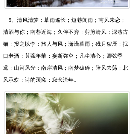
5、清风清梦；慕雨遙长；短巷闻雨；南风未恋；
清酒与你；南巷近海；久伴不弃；剪剪清风；深巷古
猫；报之以李；旅人与风；潇潇暮雨；残月絮辰；抿
口老酒；荳蔻年華；妄断弥空；凡尘清心；卿弦季
鸢；山河风光；南岸清风；南梦破碎；陪风去荡；北
风承欢；诗的颈窝；寂念流年。