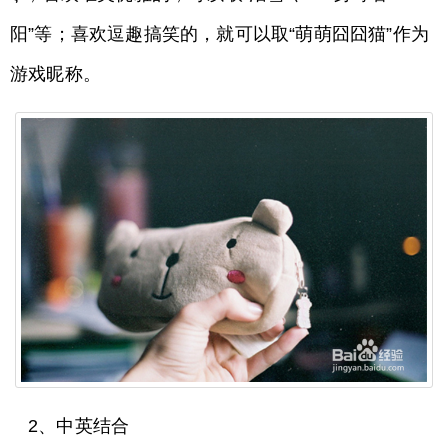
阳”等；喜欢逗趣搞笑的，就可以取“萌萌囧囧猫”作为
游戏昵称。
2、中英结合