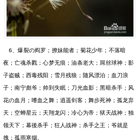
6、爆裂の阎罗；撩妹能者；菊花少年；不落暗
夜；亡魂杀戮；心梦无痕；油条老大；屌丝球神；影
子盗贼；西毒残阳；雪月残狼；随风漂泊；血刀浪
子；南宁彪爷；帅到失眠；刀光血影；黑暗杀手；风
花の血月；嗜血之舞；逍遥剑客；舞步死神；孤龙弃
天；空蝉星云；天翔龙闪；冷心为帝；狱天战神；独
领天下；幕後杀手；狂人战神；杀手之王；爷就是
拽；孤雨寒烟。